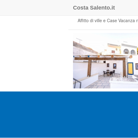
Costa Salento.it
Ville e Case Vacan
Affitto di ville e Case Vacanza