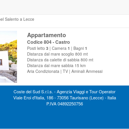
za in Castro
 nel Salento a Lecce
Appartamento
Codice 804 - Castro
Posti letto
3
| Camera
1
| Bagni
1
Distanza dal mare scoglio 800 mt
Distanza da calette di sabbia 800 mt
Distanza dal mare sabbia 15 km
Aria Condizionata | TV | Aminali Ammessi
Coste del Sud S.r.l.s. - Agenzia Viaggi e Tour Operator
Viale Eroi d'Italia, 186 - 73056 Taurisano (Lecce) - Italia
P.IVA 04892250756